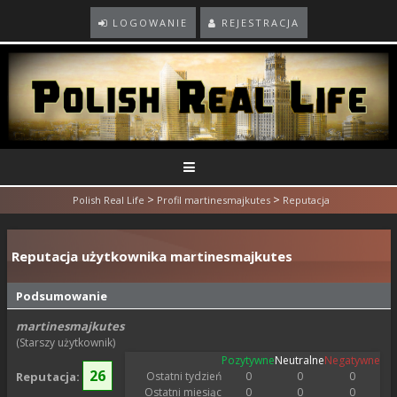
LOGOWANIE
REJESTRACJA
>
>
Polish Real Life
Profil martinesmajkutes
Reputacja
Reputacja użytkownika martinesmajkutes
Podsumowanie
martinesmajkutes
(Starszy użytkownik)
Pozytywne
Neutralne
Negatywne
26
Reputacja:
Ostatni tydzień
0
0
0
Ostatni miesiąc
0
0
0