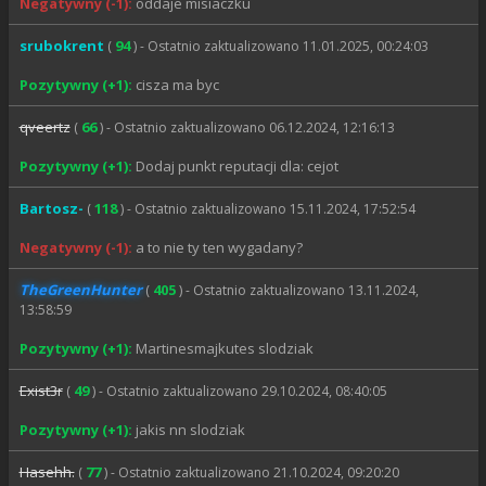
Negatywny (-1):
oddaje misiaczku
srubokrent
94
(
) - Ostatnio zaktualizowano 11.01.2025, 00:24:03
Pozytywny (+1):
cisza ma byc
qveertz
66
(
) - Ostatnio zaktualizowano 06.12.2024, 12:16:13
Pozytywny (+1):
Dodaj punkt reputacji dla: cejot
Bartosz-
118
(
) - Ostatnio zaktualizowano 15.11.2024, 17:52:54
Negatywny (-1):
a to nie ty ten wygadany?
TheGreenHunter
405
(
) - Ostatnio zaktualizowano 13.11.2024,
13:58:59
Pozytywny (+1):
Martinesmajkutes slodziak
Exist3r
49
(
) - Ostatnio zaktualizowano 29.10.2024, 08:40:05
Pozytywny (+1):
jakis nn slodziak
Hasehh.
77
(
) - Ostatnio zaktualizowano 21.10.2024, 09:20:20