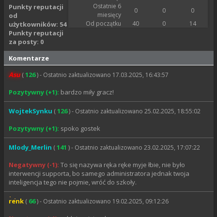
Ostatnie 6
Punkty reputacji
0
0
0
miesięcy
od
Od początku
40
0
14
użytkowników: 54
Punkty reputacji
za posty: 0
Komentarze
Asu
126
(
) - Ostatnio zaktualizowano 17.03.2025, 16:43:57
Pozytywny (+1):
bardzo miły gracz!
WojtekSynku
126
(
) - Ostatnio zaktualizowano 25.02.2025, 18:55:02
Pozytywny (+1):
spoko gostek
Mlody_Merlin
141
(
) - Ostatnio zaktualizowano 23.02.2025, 17:07:22
Negatywny (-1):
To się nazywa ręka ręke myje łbie, nie było
interwencji supporta, bo samego administratora jednak twoja
inteligencja tego nie pojmie, wróć do szkoły.
renk
66
(
) - Ostatnio zaktualizowano 19.02.2025, 09:12:26