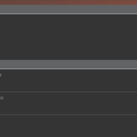
3
59
1