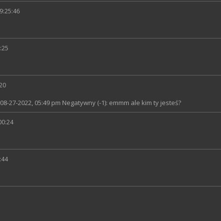
09:25:46
:25
:20
08-27-2022, 05:49 pm Negatywny (-1): emmm ale kim ty jesteś?
00:24
:44