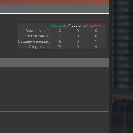
Pozytywne
Neutralne
Negatywne
Ostatni tydzień
0
0
0
Ostatni miesiąc
0
0
0
Ostatnie 6 miesięcy
6
0
1
Od początku
92
0
9