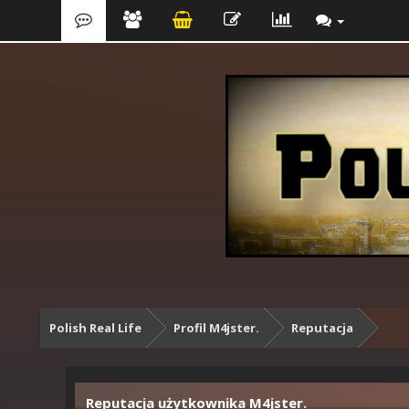
Polish Real Life
Profil M4jster.
Reputacja
Reputacja użytkownika M4jster.