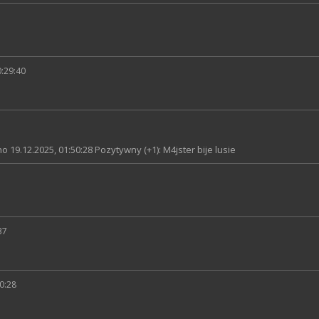
0:29:40
o 19.12.2025, 01:50:28 Pozytywny (+1): M4jster bije lusie
37
50:28