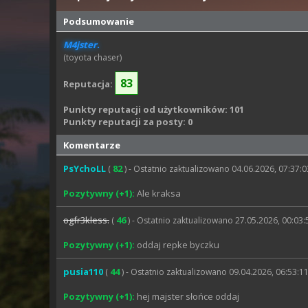
Podsumowanie
M4jster.
(toyota chaser)
83
Reputacja:
Punkty reputacji od użytkowników: 101
Punkty reputacji za posty: 0
Komentarze
PsYchoLL
82
(
) - Ostatnio zaktualizowano 04.06.2026, 07:37:0
Pozytywny (+1):
Ale kraksa
ogfr3kless.
46
(
) - Ostatnio zaktualizowano 27.05.2026, 00:03:
Pozytywny (+1):
oddaj repke byczku
pusia110
44
(
) - Ostatnio zaktualizowano 09.04.2026, 06:53:1
Pozytywny (+1):
hej majster słońce oddaj