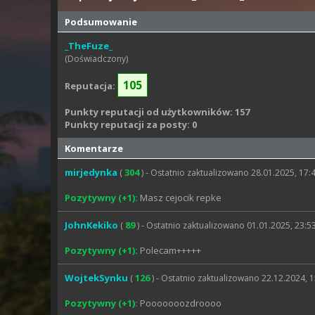
Podsumowanie
_TheFuze_
(Doświadczony)
105
Reputacja:
Punkty reputacji od użytkowników: 157
Punkty reputacji za posty: 0
Komentarze
mirjedynka
304
(
) - Ostatnio zaktualizowano 28.01.2025, 17:
Pozytywny (+1):
Masz cejocik repke
JohnKekiko
89
(
) - Ostatnio zaktualizowano 01.01.2025, 23:5
Pozytywny (+1):
Polecam+++++
WojtekSynku
126
(
) - Ostatnio zaktualizowano 22.12.2024, 
Pozytywny (+1):
Pooooooozdroooo