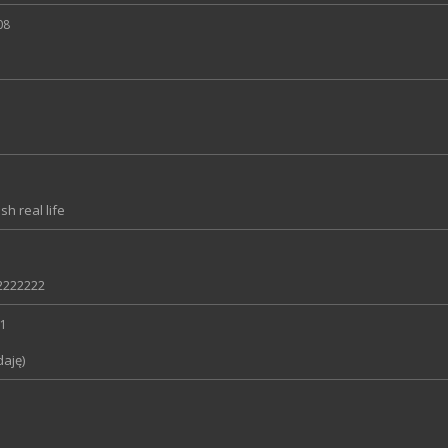
08
h real life
2222222
31
daję)