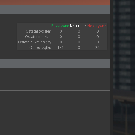
Pozytywne
Neutralne
Negatywne
Ostatni tydzień
0
0
0
Ostatni miesiąc
0
0
0
Ostatnie 6 miesięcy
0
0
0
Od początku
131
0
26