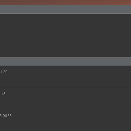
41:20
3:45
15:06:53