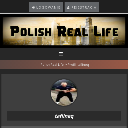
LOGOWANIE
REJESTRACJA
>
Polish Real Life
Profil: taflineq
taflineq