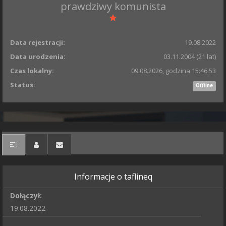
prawdziwy komunista
Data rejestracji:
19.08.2022
Data urodzenia:
03.11.2004 (21 lat)
Czas lokalny:
09.08.2026, godzina 15:46:53
Status:
Offline
Informacje o taflineq
Dołączył:
19.08.2022