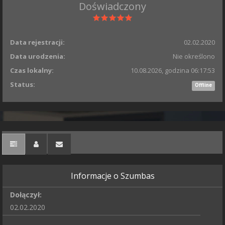
Doświadczony
Data rejestracji:
02.02.2020
Data urodzenia:
Nie określono
Czas lokalny:
10.08.2026, godzina 06:17:53
Status:
Offline
Informacje o Szumbas
Dołączył:
02.02.2020